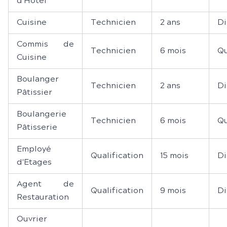
d'Hôtel
Cuisine
Technicien
2 ans
Di
Commis de
Technicien
6 mois
Qu
Cuisine
Boulanger
Technicien
2 ans
Di
Pâtissier
Boulangerie
Technicien
6 mois
Qu
Pâtisserie
Employé
Qualification
15 mois
Di
d'Etages
Agent de
Qualification
9 mois
Di
Restauration
Ouvrier