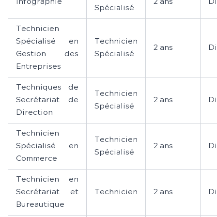
Infographie
2 ans
D
Spécialisé
Technicien
Spécialisé en
Technicien
2 ans
D
Gestion des
Spécialisé
Entreprises
Techniques de
Technicien
Secrétariat de
2 ans
D
Spécialisé
Direction
Technicien
Technicien
Spécialisé en
2 ans
D
Spécialisé
Commerce
Technicien en
Secrétariat et
Technicien
2 ans
D
Bureautique