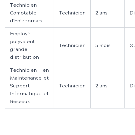
Technicien
Comptable
Technicien
2 ans
D
d'Entreprises
Employé
polyvalent
Technicien
5 mois
Qu
grande
distribution
Technicien en
Maintenance et
Support
Technicien
2 ans
D
Informatique et
Réseaux