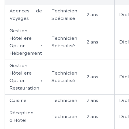
Agences de
Technicien
2 ans
Dip
Voyages
Spécialisé
Gestion
Hôtelière
Technicien
2 ans
Dip
Option :
Spécialisé
Hébergement
Gestion
Hôtelière
Technicien
2 ans
Dip
Option :
Spécialisé
Restauration
Cuisine
Technicien
2 ans
Dip
Réception
Technicien
2 ans
Dip
d'Hôtel