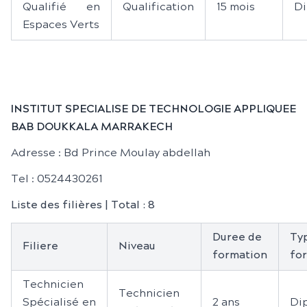
Qualifié en
Qualification
15 mois
Di
Espaces Verts
INSTITUT SPECIALISE DE TECHNOLOGIE APPLIQUEE
BAB DOUKKALA MARRAKECH
Adresse : Bd Prince Moulay abdellah
Tel : 0524430261
Liste des filières | Total : 8
Duree de
Ty
Filiere
Niveau
formation
fo
Technicien
Technicien
Spécialisé en
2 ans
Di