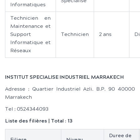
Spécialisé
Informatiques
Technicien en
Maintenance et
Support
Technicien
2 ans
D
Informatique et
Réseaux
INSTITUT SPECIALISE INDUSTRIEL MARRAKECH
Adresse : Quartier Industriel Azli. B.P. 90 40000
Marrakech
Tel : 0524344093
Liste des filières | Total : 13
Duree de
Filiere
Niveau