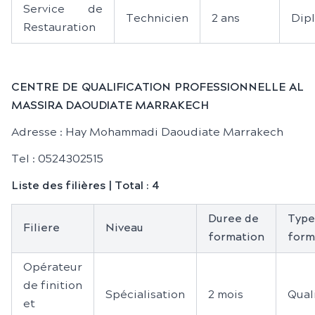
Service de
Technicien
2 ans
Dip
Restauration
CENTRE DE QUALIFICATION PROFESSIONNELLE AL
MASSIRA DAOUDIATE MARRAKECH
Adresse : Hay Mohammadi Daoudiate Marrakech
Tel : 0524302515
Liste des filières | Total : 4
Duree de
Type
Filiere
Niveau
formation
form
Opérateur
de finition
Spécialisation
2 mois
Qual
et