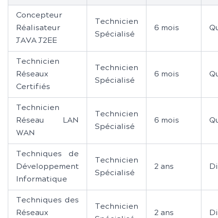
Concepteur
Technicien
Réalisateur
6 mois
Qu
Spécialisé
JAVA J2EE
Technicien
Technicien
Réseaux
6 mois
Qu
Spécialisé
Certifiés
Technicien
Technicien
Réseau LAN
6 mois
Qu
Spécialisé
WAN
Techniques de
Technicien
Développement
2 ans
D
Spécialisé
Informatique
Techniques des
Technicien
Réseaux
2 ans
D