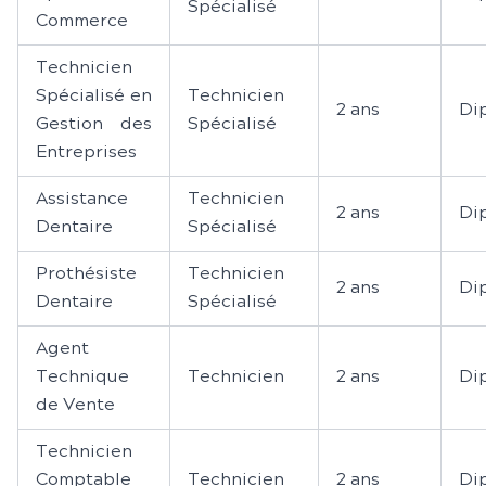
Spécialisé
Commerce
Technicien
Spécialisé en
Technicien
2 ans
Di
Gestion des
Spécialisé
Entreprises
Assistance
Technicien
2 ans
Di
Dentaire
Spécialisé
Prothésiste
Technicien
2 ans
Di
Dentaire
Spécialisé
Agent
Technique
Technicien
2 ans
Di
de Vente
Technicien
Comptable
Technicien
2 ans
Di