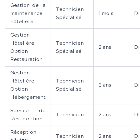
Gestion de la
Technicien
maintenance
1 mois
Di
Spécialisé
hôtelière
Gestion
Hôtelière
Technicien
2 ans
Di
Option :
Spécialisé
Restauration
Gestion
Hôtelière
Technicien
2 ans
Di
Option :
Spécialisé
Hébergement
Service de
Technicien
2 ans
Di
Restauration
Réception
Technicien
2 ans
Di