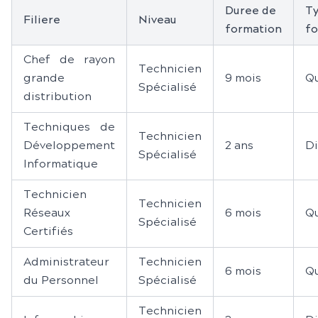
Duree de
Ty
Filiere
Niveau
formation
fo
Chef de rayon
Technicien
grande
9 mois
Qu
Spécialisé
distribution
Techniques de
Technicien
Développement
2 ans
D
Spécialisé
Informatique
Technicien
Technicien
Réseaux
6 mois
Qu
Spécialisé
Certifiés
Administrateur
Technicien
6 mois
Qu
du Personnel
Spécialisé
Technicien