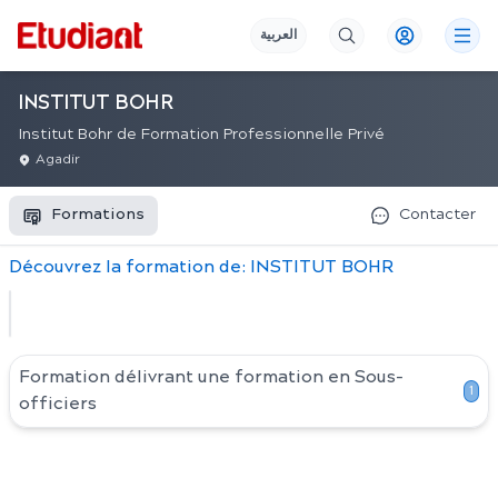
العربية
INSTITUT BOHR
Institut Bohr de Formation Professionnelle Privé
Agadir
Formations
Contacter
Découvrez
la
formation
de:
INSTITUT BOHR
Formation délivrant une formation en
Sous-
1
officiers