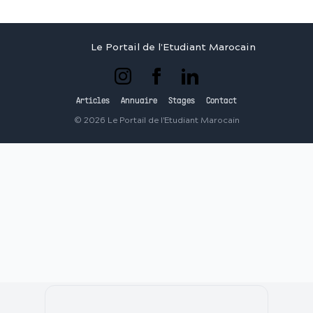
Le Portail de l'Etudiant Marocain
Articles
Annuaire
Stages
Contact
©
2026
Le Portail de l'Etudiant Marocain