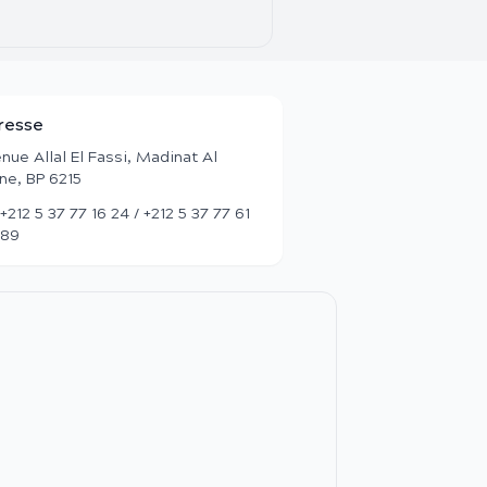
resse
nue Allal El Fassi, Madinat Al
ane, BP 6215
+212 5 37 77 16 24 / +212 5 37 77 61
89