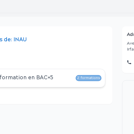
Ad
s
de:
INAU
Ave
Irf
 formation en
BAC+5
2
formations