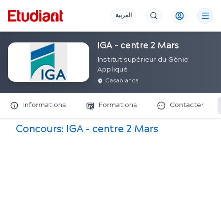
العربية
IGA - centre 2 Mars
Institut supérieur du Génie
Appliqué
Casablanca
Informations
Formations
Contacter
Concours:
IGA - centre 2 Mars