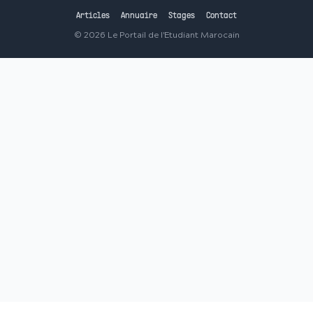
Articles
Annuaire
Stages
Contact
©
2026
Le Portail de l'Etudiant Marocain