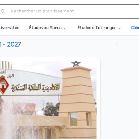
Études au Maroc
Études à l'étranger
iversités
Con
- 2027