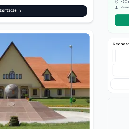
+30 
ers de l...
Visas
 l'article
Recherc