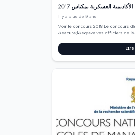
أكاديمية العسكرية بمكناس 2017
Il y a plus de 9 ans
Voir le concours 2018 Le concours d&rsquo;admission au cycle des
&eacute;l&egrave;ves officiers de l
sera organis&eacute; au&nbsp;titre d
Lire
Concours