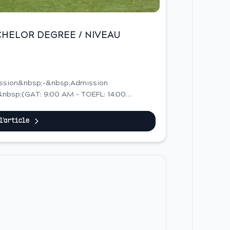
BACHELOR DEGREE / NIVEAU
ession&nbsp;-&nbsp;Admission
&nbsp;(GAT: 9:00 AM - TOEFL: 14:00
&nbsp;, 2017 at midday (12:00 PM...
 l'article