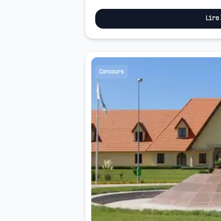
cycle des &eacute;l&egrave;ves offici
Lire
Concours