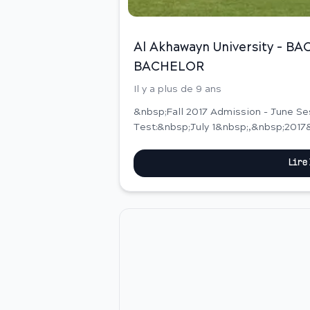
Al Akhawayn University - 
BACHELOR
Il y a plus de 9 ans
&nbsp;Fall 2017 Admission - June S
Test:&nbsp;July 1&nbsp;,&nbsp;2017
PM)&nbsp; Deadline to Apply :June 16
Lire