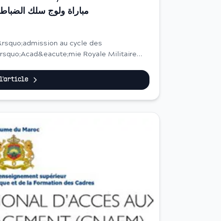
مباراة ولوج سلك الضباط ال
&rsquo;Acad&eacute;mie Royale Militaire
e l&rsquo;ann&eacute;...
 l'article