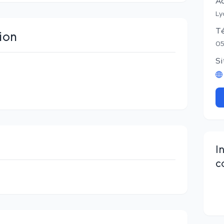
A
Ly
T
ion
05
Si
I
c