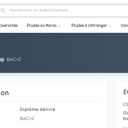
Études au Maroc
Études à l'étranger
iversités
Con
BAC+2
ion
É
C
Diplôme délivré
Cl
BAC+2
Ec