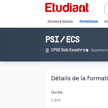
Forums & Salons
Formations
Un
PSI / ECS
Guelmim
CPGE Bab Essahra
Détails de la format
Durée
2
an
s