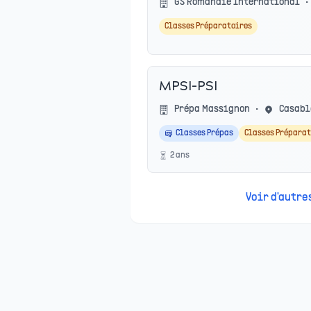
GS Romandie International
•
Classes Préparatoires
MPSI-PSI
Prépa Massignon
•
Casabl
Classes Prépas
Classes Préparat
2
an
s
Voir d'autr