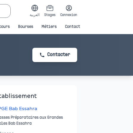
العربية
Stages
Connexion
cours
Bourses
Métiers
Contact
Contacter
tablissement
PGE Bab Essahra
asses Préparatoires aux Grandes
oles Bab Essahra