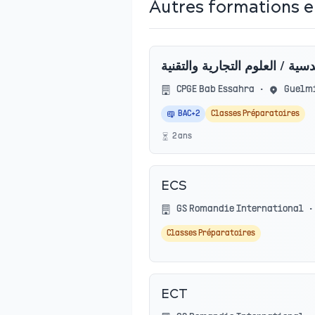
Autres formations 
دسية / العلوم التجارية والتقنية
CPGE Bab Essahra
•
Guelm
BAC+2
Classes Préparatoires
2
an
s
ECS
GS Romandie International
•
Classes Préparatoires
ECT