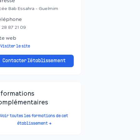
dresse
cée Bab Essahra - Guelmim
éléphone
 28 87 21 09
te web
Visiter le site
Contacter l'établissement
nformations
omplémentaires
Voir toutes les formations de cet
établissement →