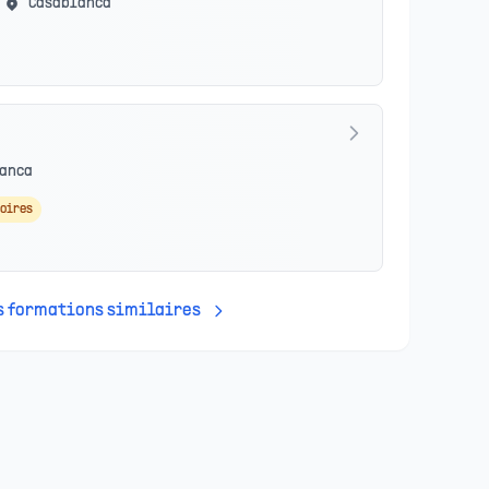
Casablanca
anca
oires
es formations similaires