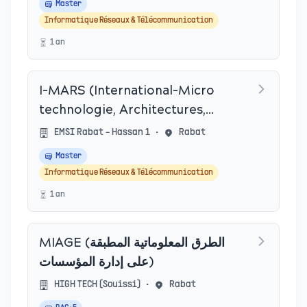
Master
Informatique Réseaux & Télécommunication
1
an
I-MARS (International-Micro
technologie, Architectures,
Réseaux & Systèmes)
EMSI Rabat - Hassan 1
•
Rabat
Master
Informatique Réseaux & Télécommunication
1
an
MIAGE (الطرق المعلوماتية المطبقة
على إدارة المؤسسات)
HIGH TECH (Souissi)
•
Rabat