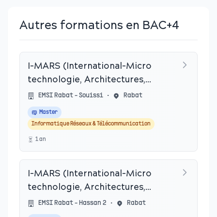
Autres formations en BAC+4
I-MARS (International-Micro
technologie, Architectures,
Réseaux & Systèmes)
EMSI Rabat - Souissi
•
Rabat
Master
Informatique Réseaux & Télécommunication
1
an
I-MARS (International-Micro
technologie, Architectures,
Réseaux & Systèmes)
EMSI Rabat - Hassan 2
•
Rabat