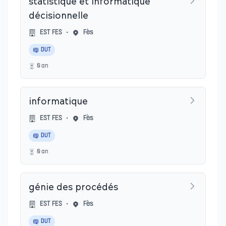
statistique et informatique
décisionnelle
EST FES
•
Fès
DUT
0
an
informatique
EST FES
•
Fès
DUT
0
an
génie des procédés
EST FES
•
Fès
DUT