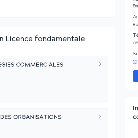
Fa
Ec
A
Bd
T
en Licence fondamentale
05
Si
ÉGIES COMMERCIALES
I
c
E DES ORGANISATIONS