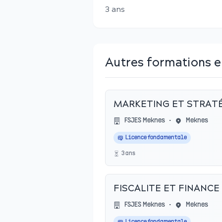
3
an
s
Autres formations 
MARKETING ET STRAT
FSJES Meknes
•
Meknes
Licence fondamentale
3
an
s
FISCALITE ET FINANC
FSJES Meknes
•
Meknes