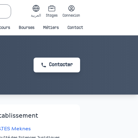
العربية
Stages
Connexion
cours
Bourses
Métiers
Contact
Contacter
tablissement
SJES Meknes