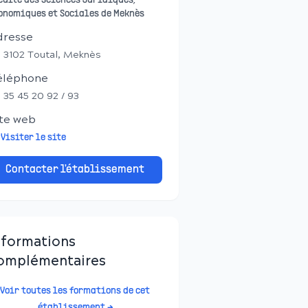
culté des Sciences Juridiques,
onomiques et Sociales de Meknès
dresse
 3102 Toutal, Meknès
éléphone
 35 45 20 92 / 93
te web
Visiter le site
Contacter l'établissement
nformations
omplémentaires
Voir toutes les formations de cet
établissement →