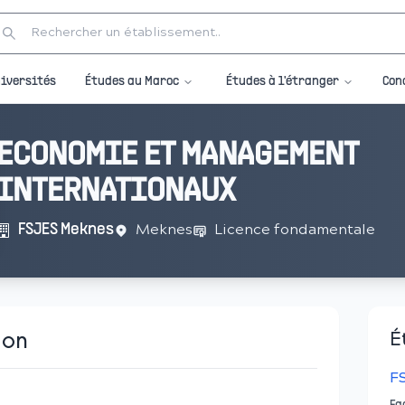
Études au Maroc
Études à l'étranger
iversités
Con
ECONOMIE ET MANAGEMENT
INTERNATIONAUX
Meknes
Licence fondamentale
FSJES Meknes
ion
É
F