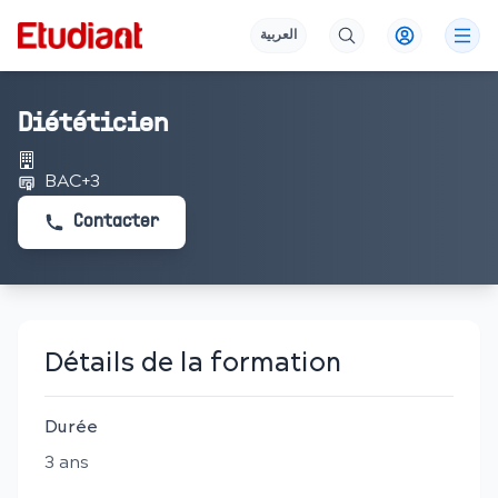
العربية
Diététicien
BAC+3
Contacter
Détails de la formation
Durée
3
an
s