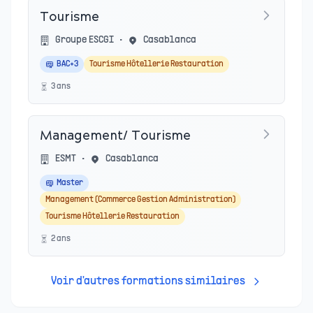
Tourisme
Groupe ESCGI
•
Casablanca
BAC+3
Tourisme Hôtellerie Restauration
3
an
s
Management/ Tourisme
ESMT
•
Casablanca
Master
Management (Commerce Gestion Administration)
Tourisme Hôtellerie Restauration
2
an
s
Voir d'autres formations similaires