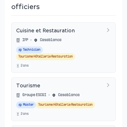
officiers
Cuisine et Restauration
IFP
•
Casablanca
Technicien
Tourisme Hôtellerie Restauration
2
an
s
Tourisme
Groupe ESCGI
•
Casablanca
Master
Tourisme Hôtellerie Restauration
2
an
s