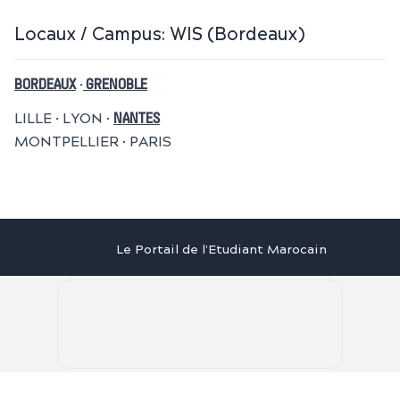
Locaux / Campus:
WIS (Bordeaux)
•
BORDEAUX
GRENOBLE
LILLE • LYON •
NANTES
MONTPELLIER • PARIS
Le Portail de l'Etudiant Marocain
Articles
Annuaire
Stages
Contact
©
2026
Le Portail de l'Etudiant Marocain