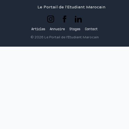
Le Portail de l'Etudiant Marocain
Articles
Annuaire
Stages
Contact
©
2026
Le Portail de l'Etudiant Marocain