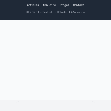
Articles
Annuaire
Stages
Contact
©
2026
Le Portail de l'Etudiant Marocain