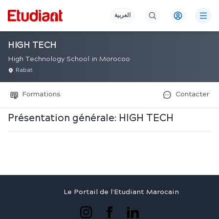
العربية
HIGH TECH
High Technology School in Morocoo
Rabat
Formations
Contacter
Présentation générale:
HIGH TECH
Le Portail de l'Etudiant Marocain