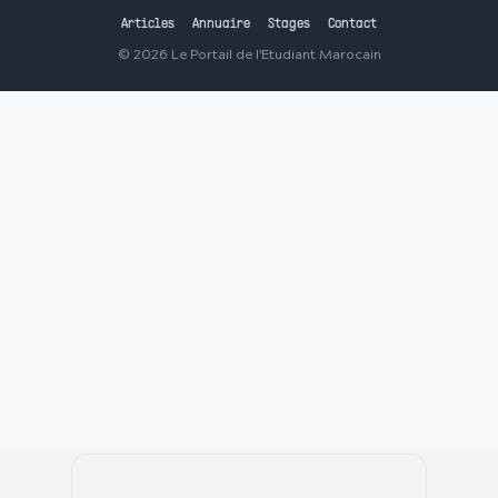
Articles
Annuaire
Stages
Contact
©
2026
Le Portail de l'Etudiant Marocain