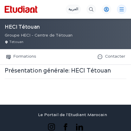
العربية
HECI Tétouan
Groupe HECI - Centre de Tétouan
Tetouan
Formations
Contacter
Présentation générale:
HECI Tétouan
Le Portail de l'Etudiant Marocain