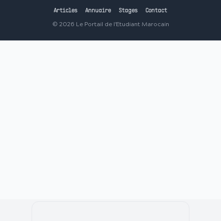
Articles
Annuaire
Stages
Contact
©
2026
Le Portail de l'Etudiant Marocain