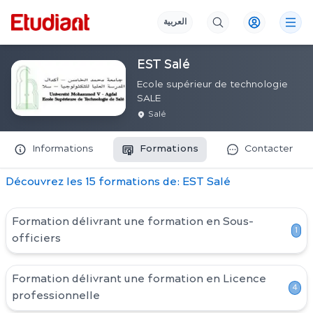
العربية
EST Salé
Ecole supérieur de technologie
SALE
Salé
Informations
Formations
Contacter
Découvrez
les
15
formation
s
de:
EST Salé
Formation délivrant une formation en
Sous-
1
officiers
Formation délivrant une formation en
Licence
4
professionnelle