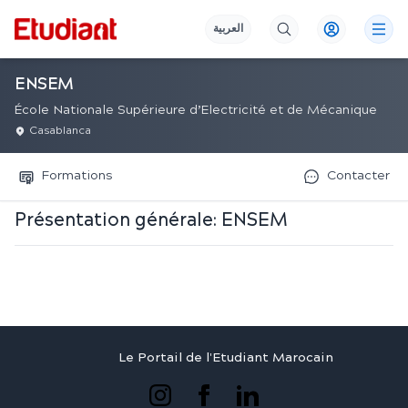
العربية
ENSEM
École Nationale Supérieure d’Electricité et de Mécanique
Casablanca
Formations
Contacter
Présentation générale:
ENSEM
Le Portail de l'Etudiant Marocain