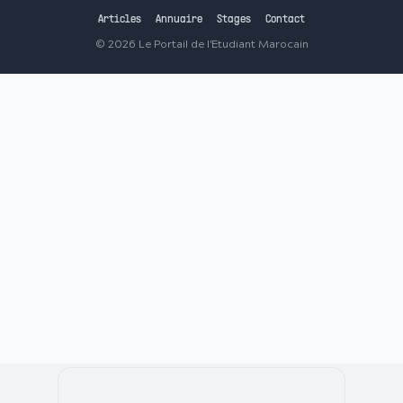
Articles
Annuaire
Stages
Contact
©
2026
Le Portail de l'Etudiant Marocain