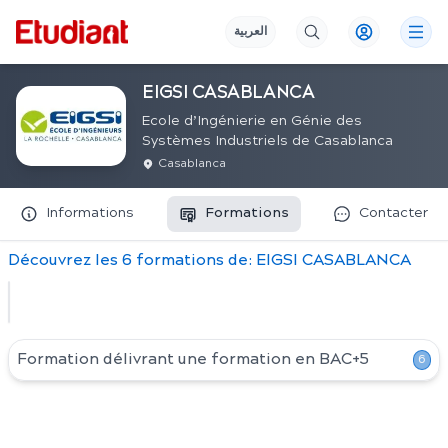
العربية
EIGSI CASABLANCA
Ecole d’Ingénierie en Génie des
Systèmes Industriels de Casablanca
Casablanca
Informations
Formations
Contacter
Découvrez
les
6
formation
s
de:
EIGSI CASABLANCA
Formation délivrant une formation en
BAC+5
6