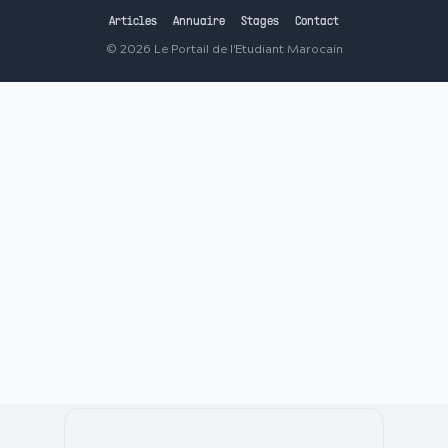
Articles
Annuaire
Stages
Contact
©
2026
Le Portail de l'Etudiant Marocain