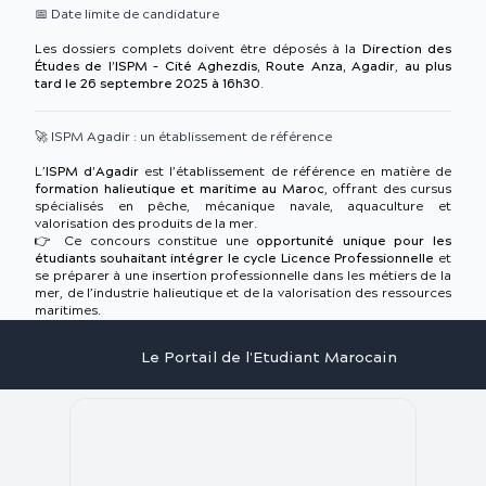
📅 Date limite de candidature
Les dossiers complets doivent être déposés à la
Direction des
Études de l’ISPM – Cité Aghezdis, Route Anza, Agadir
,
au plus
tard le 26 septembre 2025 à 16h30
.
🚀 ISPM Agadir : un établissement de référence
L’
ISPM d’Agadir
est l’établissement de référence en matière de
formation halieutique et maritime au Maroc
, offrant des cursus
spécialisés en pêche, mécanique navale, aquaculture et
valorisation des produits de la mer.
👉 Ce concours constitue une
opportunité unique pour les
étudiants souhaitant intégrer le cycle Licence Professionnelle
et
se préparer à une insertion professionnelle dans les métiers de la
mer, de l’industrie halieutique et de la valorisation des ressources
maritimes.
Le Portail de l'Etudiant Marocain
Articles
Annuaire
Stages
Contact
©
2026
Le Portail de l'Etudiant Marocain