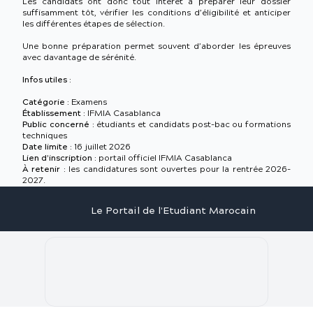
Les candidats ont donc tout intérêt à préparer leur dossier
suffisamment tôt, vérifier les conditions d’éligibilité et anticiper
les différentes étapes de sélection.
Une bonne préparation permet souvent d’aborder les épreuves
avec davantage de sérénité.
Infos utiles :
Catégorie :
Examens
Établissement :
IFMIA Casablanca
Public concerné :
étudiants et candidats post-bac ou formations
techniques
Date limite :
16 juillet 2026
Lien d’inscription :
portail officiel IFMIA Casablanca
À retenir :
les candidatures sont ouvertes pour la rentrée 2026-
2027.
Le Portail de l'Etudiant Marocain
Articles
Annuaire
Stages
Contact
©
2026
Le Portail de l'Etudiant Marocain