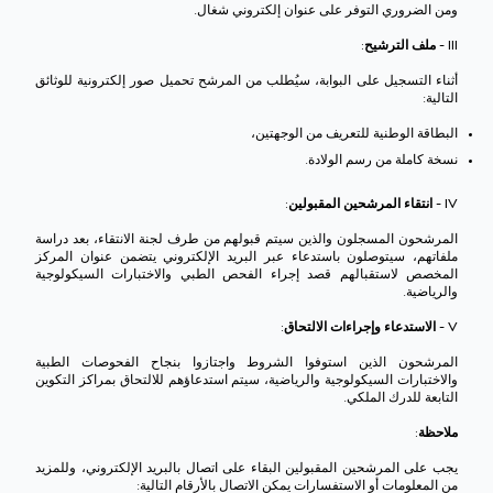
ومن الضروري التوفر على عنوان إلكتروني شغال.
III - ملف الترشيح:
أثناء التسجيل على البوابة، سيُطلب من المرشح تحميل صور إلكترونية للوثائق
التالية:
البطاقة الوطنية للتعريف من الوجهتين،
نسخة كاملة من رسم الولادة.
IV - انتقاء المرشحين المقبولين:
المرشحون المسجلون والذين سيتم قبولهم من طرف لجنة الانتقاء، بعد دراسة
ملفاتهم، سيتوصلون باستدعاء عبر البريد الإلكتروني يتضمن عنوان المركز
المخصص لاستقبالهم قصد إجراء الفحص الطبي والاختبارات السيكولوجية
والرياضية.
V - الاستدعاء وإجراءات الالتحاق:
المرشحون الذين استوفوا الشروط واجتازوا بنجاح الفحوصات الطبية
والاختبارات السيكولوجية والرياضية، سيتم استدعاؤهم للالتحاق بمراكز التكوين
التابعة للدرك الملكي.
ملاحظة:
يجب على المرشحين المقبولين البقاء على اتصال بالبريد الإلكتروني، وللمزيد
من المعلومات أو الاستفسارات يمكن الاتصال بالأرقام التالية: