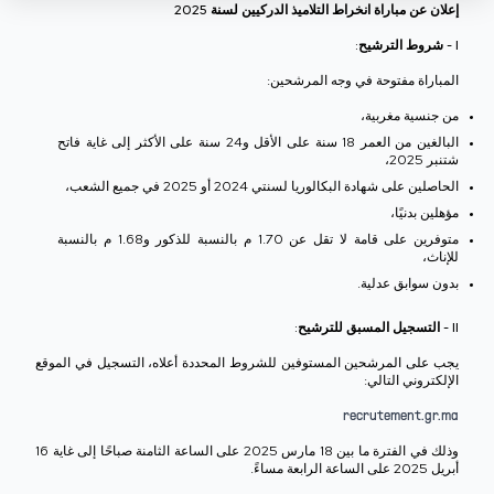
إعلان عن مباراة انخراط التلاميذ الدركيين لسنة 2025
I - شروط الترشيح:
المباراة مفتوحة في وجه المرشحين:
من جنسية مغربية،
البالغين من العمر 18 سنة على الأقل و24 سنة على الأكثر إلى غاية فاتح
شتنبر 2025،
الحاصلين على شهادة البكالوريا لسنتي 2024 أو 2025 في جميع الشعب،
مؤهلين بدنيًا،
متوفرين على قامة لا تقل عن 1.70 م بالنسبة للذكور و1.68 م بالنسبة
للإناث،
بدون سوابق عدلية.
II - التسجيل المسبق للترشيح:
يجب على المرشحين المستوفين للشروط المحددة أعلاه، التسجيل في الموقع
الإلكتروني التالي:
recrutement.gr.ma
وذلك في الفترة ما بين 18 مارس 2025 على الساعة الثامنة صباحًا إلى غاية 16
أبريل 2025 على الساعة الرابعة مساءً.